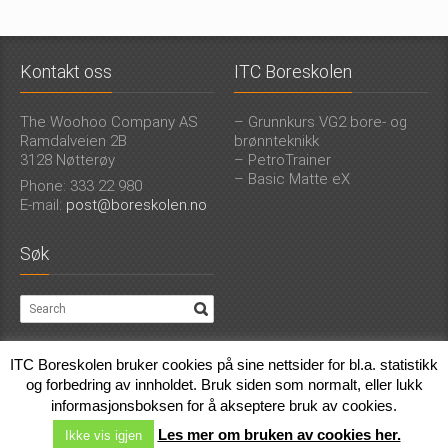
Kontakt oss
ITC Boreskolen
The Woohoo Company AS
– Grunnkurs VG2 bore- og
Ramdalveien 2B
brønnteknikk
3128 Nøtterøy
– PetroTrainer
– Basic Matte eX
Phone: 333 22 980
E-mail:
post@boreskolen.no
Søk
ITC Boreskolen bruker cookies på sine nettsider for bl.a. statistikk
Boreskolen
©
2026. Alle rettigheter reservert ITC Boreskolen AS |
Personvern
|
og forbedring av innholdet. Bruk siden som normalt, eller lukk
Utviklet av
Færder Marketing
.
informasjonsboksen for å akseptere bruk av cookies.
Les mer om bruken av cookies her.
Ikke vis igjen