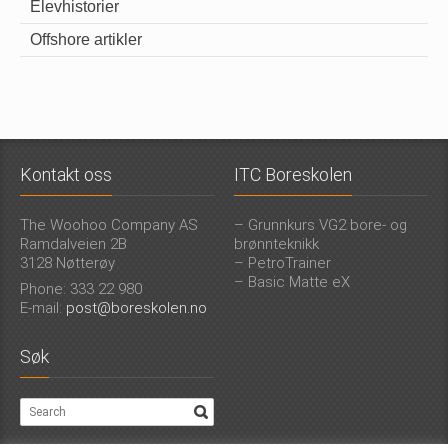
Elevhistorier
Offshore artikler
Kontakt oss
ITC Boreskolen
The Woohoo Company AS
– Grunnkurs VG2 bore- og
Ramdalveien 2B
brønnteknikk
3128 Nøtterøy
– PetroTrainer
– Basic Matte eX
Phone: 333 22 980
E-mail:
post@boreskolen.no
Søk