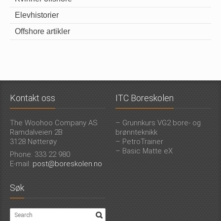
Elevhistorier
Offshore artikler
Kontakt oss
ITC Boreskolen
The Woohoo Company AS
– Grunnkurs VG2 bore- og
Ramdalveien 2B
brønnteknikk
3128 Nøtterøy
– PetroTrainer
– Basic Matte eX
Phone: 333 22 980
E-mail:
post@boreskolen.no
Søk