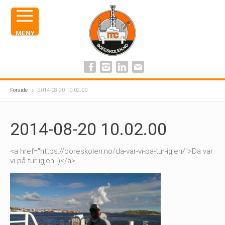
MENY
Forside
2014-08-20 10.02.00
2014-08-20 10.02.00
<a href="https://boreskolen.no/da-var-vi-pa-tur-igjen/">Da var
vi på tur igjen :)</a>