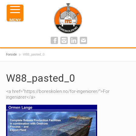
MENY
Forside
W88_pasted_0
W88_pasted_0
<a href="https://boreskolen.no/for-ingeniorer/">For
ingeniører</a>