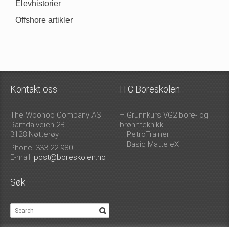
Elevhistorier
Offshore artikler
Kontakt oss
ITC Boreskolen
The Woohoo Company AS
– Grunnkurs VG2 bore- og
Ramdalveien 2B
brønnteknikk
3128 Nøtterøy
– PetroTrainer
– Basic Matte eX
Phone: 333 22 980
E-mail:
post@boreskolen.no
Søk