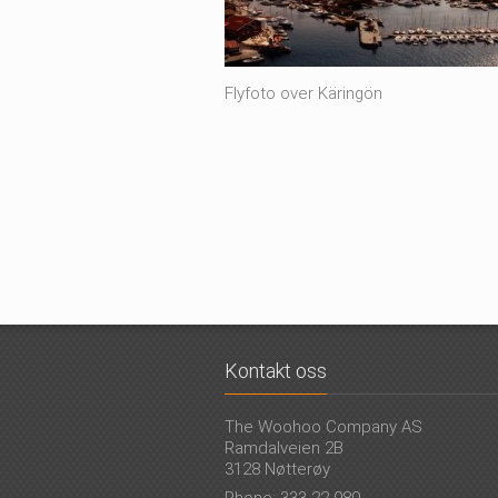
Flyfoto over Käringön
Kontakt oss
The Woohoo Company AS
Ramdalveien 2B
3128 Nøtterøy