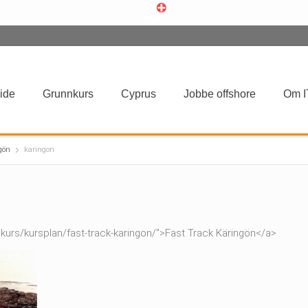
ide
Grunnkurs
Cyprus
Jobbe offshore
Om I
gön
karingon
kurs/kursplan/fast-track-karingon/">Fast Track Käringön</a>