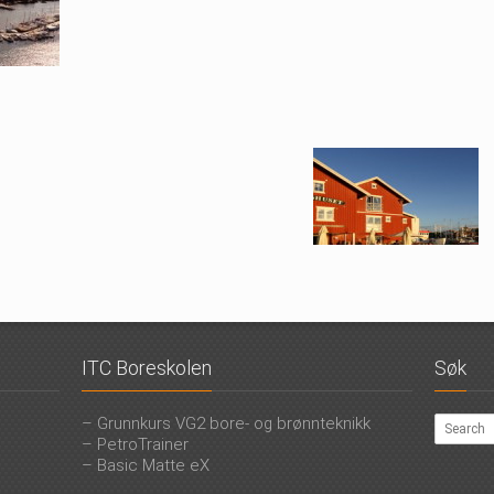
ITC Boreskolen
Søk
– Grunnkurs VG2 bore- og brønnteknikk
– PetroTrainer
– Basic Matte eX