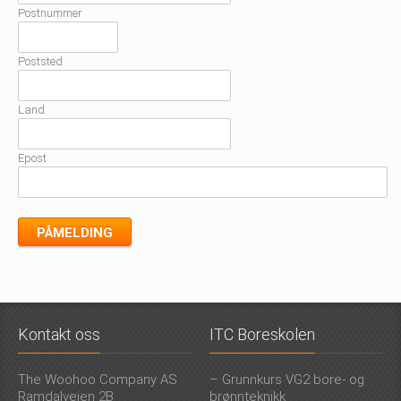
Postnummer
Poststed
Land
Epost
Kontakt oss
ITC Boreskolen
The Woohoo Company AS
– Grunnkurs VG2 bore- og
Ramdalveien 2B
brønnteknikk