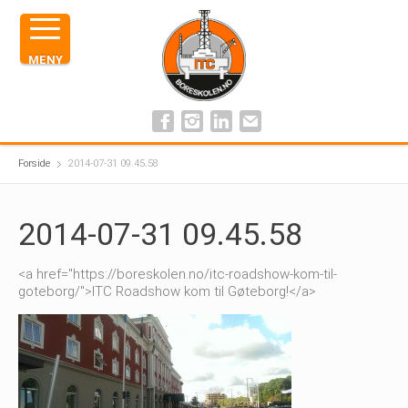
MENY
Forside
2014-07-31 09.45.58
2014-07-31 09.45.58
<a href="https://boreskolen.no/itc-roadshow-kom-til-
goteborg/">ITC Roadshow kom til Gøteborg!</a>