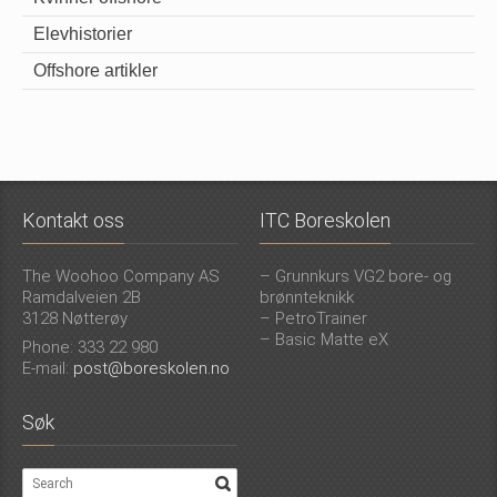
Elevhistorier
Offshore artikler
Kontakt oss
ITC Boreskolen
The Woohoo Company AS
– Grunnkurs VG2 bore- og
Ramdalveien 2B
brønnteknikk
3128 Nøtterøy
– PetroTrainer
– Basic Matte eX
Phone: 333 22 980
E-mail:
post@boreskolen.no
Søk