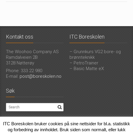
Kontakt oss
ITC Boreskolen
The Woohoo Company AS
– Grunnkurs VG2 bore- og
Ramdalveien 2B
brønnteknikk
3128 Nøtterøy
– PetroTrainer
– Basic Matte eX
Phone: 333 22 980
E-mail:
post@boreskolen.no
Søk
ITC Boreskolen bruker cookies på sine nettsider for bl.a. statistikk
Boreskolen
©
2026. Alle rettigheter reservert ITC Boreskolen AS |
Personvern
|
og forbedring av innholdet. Bruk siden som normalt, eller lukk
Utviklet av
Færder Marketing
.