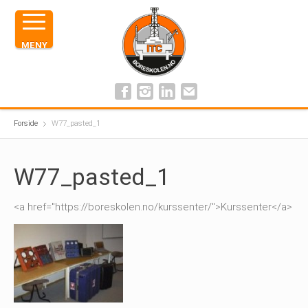
MENY
Forside
W77_pasted_1
W77_pasted_1
<a href="https://boreskolen.no/kurssenter/">Kurssenter</a>