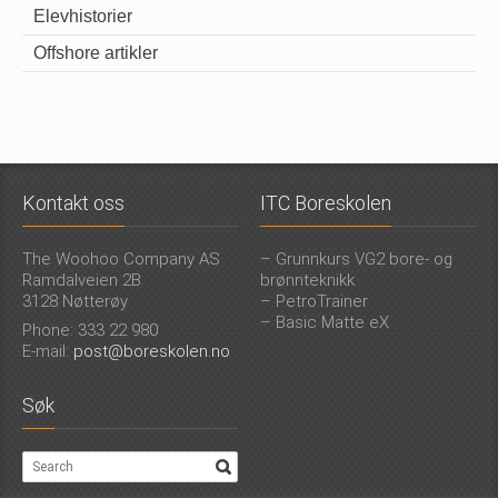
Elevhistorier
Offshore artikler
Kontakt oss
ITC Boreskolen
The Woohoo Company AS
– Grunnkurs VG2 bore- og
Ramdalveien 2B
brønnteknikk
3128 Nøtterøy
– PetroTrainer
– Basic Matte eX
Phone: 333 22 980
E-mail:
post@boreskolen.no
Søk