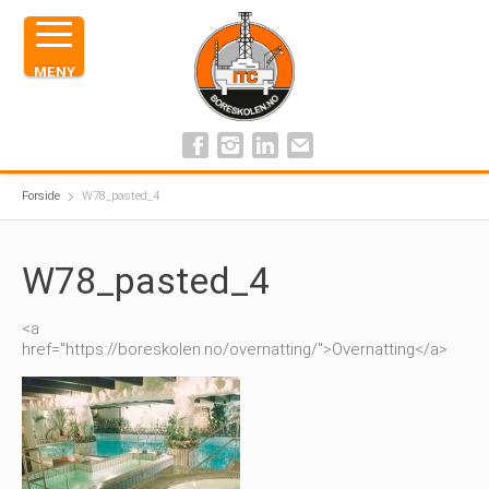
MENY
Forside
W78_pasted_4
W78_pasted_4
<a
href="https://boreskolen.no/overnatting/">Overnatting</a>