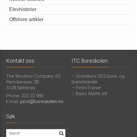
Elevhistorier
Offshore artikler
Kontakt oss
ITC Boreskolen
The Woohoo Company AS
– Grunnkurs VG2 bore- og
Ramdalveien 2B
brønnteknikk
3128 Nøtterøy
– PetroTrainer
– Basic Matte eX
Phone: 333 22 980
E-mail:
post@boreskolen.no
Søk